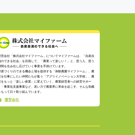
運営会社「株式会社マイファーム」についてマイファームは、「自産自
消のできる社会」を目指して、「農業って楽しい！」と、思う人、思う
瞬間を生み出し広げていく事業を手掛けています。
野菜づくりのできる機会と場を提供する「体験農園マイファーム」、農
業を仕事にしたい仲間たちが集う「アグリイノベーション大学校」、農
業をもっと「楽しい産業」に変えていく、農業経営者への経営サポー
ト・事業化支援事業など、若い力で農業界に革命を起こす、そんな気概
をもって日々取り組んでいます。
運営会社