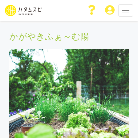
かがやきふぁ～む陽